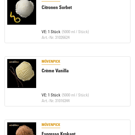
Citronen Sorbet
VE: 1 Stück
(5000 ml / Stück)
Art.-Nr. 31026624
MÖVENPICK
Crème Vanilla
VE: 1 Stück
(5000 ml / Stück)
Art.-Nr. 31016344
MÖVENPICK
Espresso Krokant