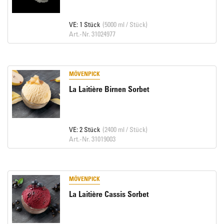
VE: 1 Stück
(5000 ml / Stück)
Art.-Nr. 31024977
MÖVENPICK
La Laitière Birnen Sorbet
VE: 2 Stück
(2400 ml / Stück)
Art.-Nr. 31019003
MÖVENPICK
La Laitière Cassis Sorbet