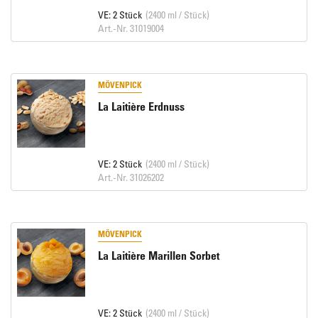
VE: 2 Stück
(2400 ml / Stück)
Art.-Nr. 31019004
MÖVENPICK
La Laitière Erdnuss
VE: 2 Stück
(2400 ml / Stück)
Art.-Nr. 31026202
MÖVENPICK
La Laitière Marillen Sorbet
VE: 2 Stück
(2400 ml / Stück)