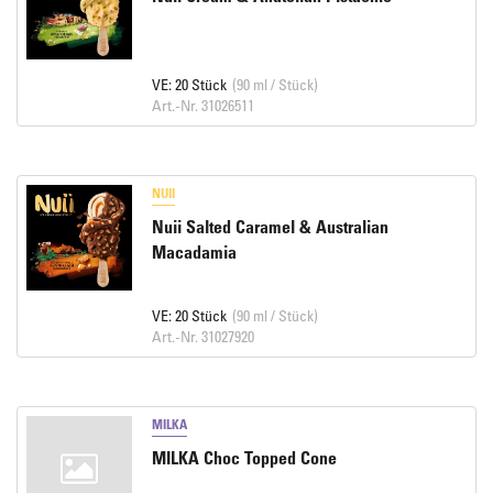
VE: 20 Stück
(90 ml / Stück)
Art.-Nr. 31026511
NUII
Nuii Salted Caramel & Australian
Macadamia
VE: 20 Stück
(90 ml / Stück)
Art.-Nr. 31027920
MILKA
MILKA Choc Topped Cone