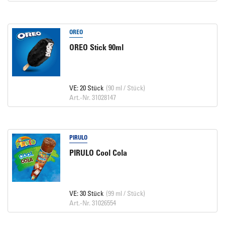
OREO
OREO Stick 90ml
VE: 20 Stück
(90 ml / Stück)
Art.-Nr. 31028147
PIRULO
PIRULO Cool Cola
VE: 30 Stück
(99 ml / Stück)
Art.-Nr. 31026554