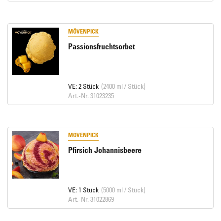
MÖVENPICK
Passionsfruchtsorbet
VE: 2 Stück
(2400 ml / Stück)
Art.-Nr. 31023235
MÖVENPICK
Pfirsich Johannisbeere
VE: 1 Stück
(5000 ml / Stück)
Art.-Nr. 31022869