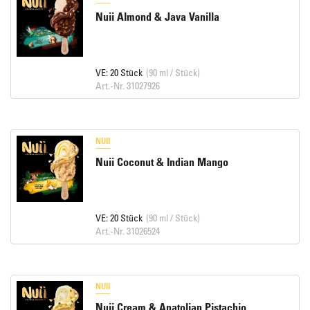
Nuii Almond & Java Vanilla
VE: 20 Stück
(90 ml / Stück)
Art.-Nr. 31027926
NUII
Nuii Coconut & Indian Mango
VE: 20 Stück
(90 ml / Stück)
Art.-Nr. 31026524
NUII
Nuii Cream & Anatolian Pistachio