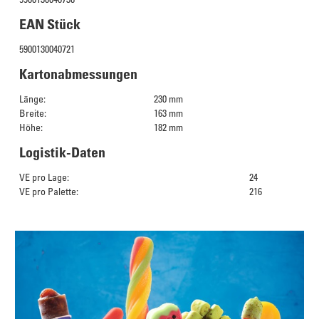
EAN Stück
5900130040721
Kartonabmessungen
Länge:
230 mm
Breite:
163 mm
Höhe:
182 mm
Logistik-Daten
VE pro Lage:
24
VE pro Palette:
216