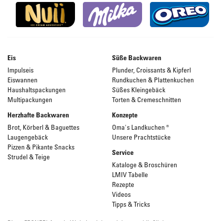
Eis
Süße Backwaren
Impulseis
Plunder, Croissants & Kipferl
Eiswannen
Rundkuchen & Plattenkuchen
Haushaltspackungen
Süßes Kleingebäck
Multipackungen
Torten & Cremeschnitten
Herzhafte Backwaren
Konzepte
Brot, Körberl & Baguettes
Oma's Landkuchen ®
Laugengebäck
Unsere Prachtstücke
Pizzen & Pikante Snacks
Service
Strudel & Teige
Kataloge & Broschüren
LMIV Tabelle
Rezepte
Videos
Tipps & Tricks