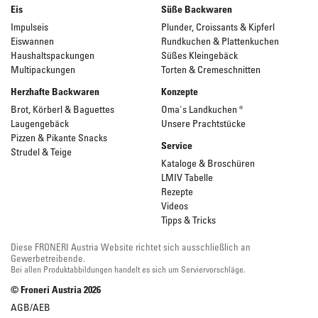
Eis
Süße Backwaren
Impulseis
Plunder, Croissants & Kipferl
Eiswannen
Rundkuchen & Plattenkuchen
Haushaltspackungen
Süßes Kleingebäck
Multipackungen
Torten & Cremeschnitten
Herzhafte Backwaren
Konzepte
Brot, Körberl & Baguettes
Oma's Landkuchen ®
Laugengebäck
Unsere Prachtstücke
Pizzen & Pikante Snacks
Service
Strudel & Teige
Kataloge & Broschüren
LMIV Tabelle
Rezepte
Videos
Tipps & Tricks
Diese FRONERI Austria Website richtet sich ausschließlich an
Gewerbetreibende.
Bei allen Produktabbildungen handelt es sich um Serviervorschläge.
© Froneri Austria
2026
AGB/AEB