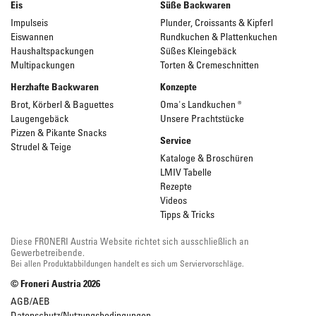
Eis
Süße Backwaren
Impulseis
Plunder, Croissants & Kipferl
Eiswannen
Rundkuchen & Plattenkuchen
Haushaltspackungen
Süßes Kleingebäck
Multipackungen
Torten & Cremeschnitten
Herzhafte Backwaren
Konzepte
Brot, Körberl & Baguettes
Oma's Landkuchen ®
Laugengebäck
Unsere Prachtstücke
Pizzen & Pikante Snacks
Service
Strudel & Teige
Kataloge & Broschüren
LMIV Tabelle
Rezepte
Videos
Tipps & Tricks
Diese FRONERI Austria Website richtet sich ausschließlich an
Gewerbetreibende.
Bei allen Produktabbildungen handelt es sich um Serviervorschläge.
© Froneri Austria
2026
AGB/AEB
Datenschutz/Nutzungsbedingungen