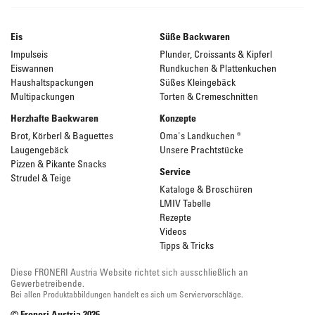
Eis
Süße Backwaren
Impulseis
Plunder, Croissants & Kipferl
Eiswannen
Rundkuchen & Plattenkuchen
Haushaltspackungen
Süßes Kleingebäck
Multipackungen
Torten & Cremeschnitten
Herzhafte Backwaren
Konzepte
Brot, Körberl & Baguettes
Oma's Landkuchen ®
Laugengebäck
Unsere Prachtstücke
Pizzen & Pikante Snacks
Service
Strudel & Teige
Kataloge & Broschüren
LMIV Tabelle
Rezepte
Videos
Tipps & Tricks
Diese FRONERI Austria Website richtet sich ausschließlich an
Gewerbetreibende.
Bei allen Produktabbildungen handelt es sich um Serviervorschläge.
© Froneri Austria
2026