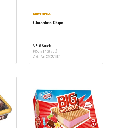
MÖVENPICK
Chocolate Chips
VE: 6 Stück
(850 ml / Stück)
Art.-Nr. 31027997