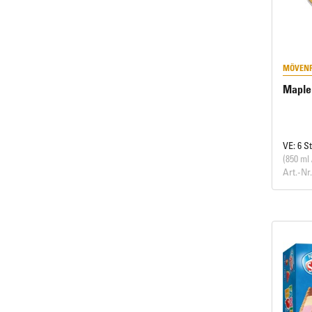
MÖVENP
Maple
VE: 6 S
(850 ml 
Art.-Nr