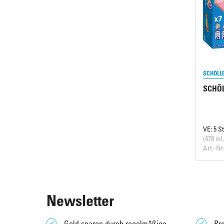
SCHÖLL
SCHÖL
VE: 5 S
(478 ml 
Art.-Nr
Newsletter
Geld sparen durch regelmäßige
Pro