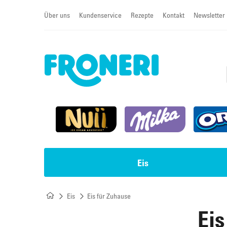
Über uns
Kundenservice
Rezepte
Kontakt
Newsletter
Eis
Eis
Eis für Zuhause
Impulseis
Torten & Cremeschnitten
Eis