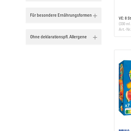
Für besondere Ernährungsformen
VE: 8 S
(330 ml 
Art.-Nr
Ohne deklarationspfl. Allergene
PIRULO