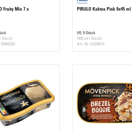
 Fruity Mix 7 x
PIRULO Kaktus Pink 9x45 ml
tück
VE: 5 Stück
/ Stück)
(405 ml / Stück)
. 33002582
Art.-Nr. 31029010