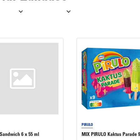
Eis für Zuhause
Laugengebäck
Brot, Körberl & Baguettes
Pizzen & Pikante Snacks
PIRULO
Sandwich 6 x 55 ml
MIX PIRULO Kaktus Parade 