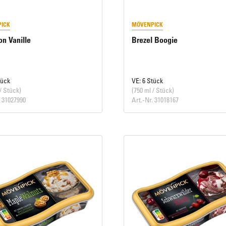
ICK
MÖVENPICK
n Vanille
Brezel Boogie
tück
VE: 6 Stück
/ Stück)
(750 ml / Stück)
. 31027990
Art.-Nr. 31018167