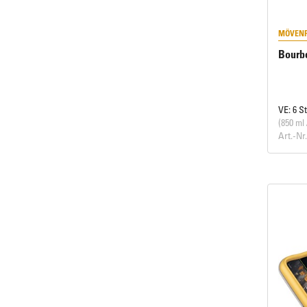
MÖVENP
Bourbo
VE: 6 S
(850 ml 
Art.-Nr