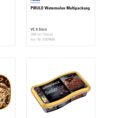
PIRULO Watermelon Multipackung
VE: 6 Stück
(365 ml / Stück)
Art.-Nr. 31024665