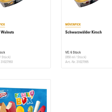
ICK
MÖVENPICK
 Walnuts
Schwarzwälder Kirsch
tück
VE: 6 Stück
/ Stück)
(850 ml / Stück)
. 31027993
Art.-Nr. 31027995