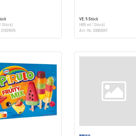
tück
VE: 5 Stück
/ Stück)
(405 ml / Stück)
. 31024876
Art.-Nr. 33002047
PIRULO