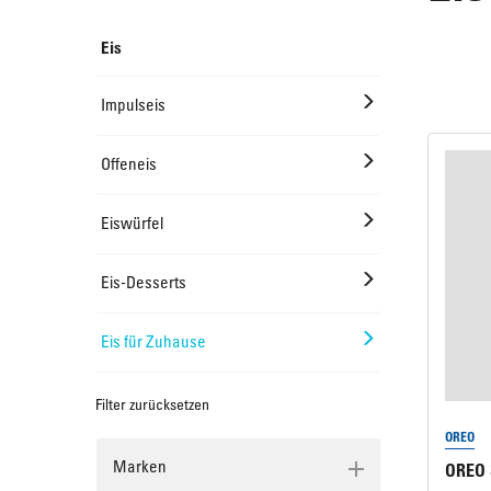
Eis
Offeneis
Rundkuchen & Plattenkuchen
Impulseis
Eiswürfel
Süßes Kleingebäck
Offeneis
Eiswürfel
Plunder, Croissants & Kipferl
Eis-Desserts
Eis für Zuhause
Filter zurücksetzen
OREO
Marken
OREO 