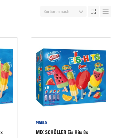
Maple Walnuts
ERLENBACHER Cream-Cheesecake "New
Super lecker!
York Style"
PIRULO
9x
MIX SCHÖLLER Eis Hits 8x