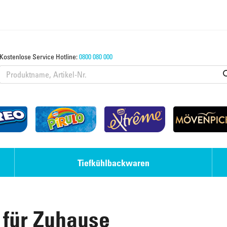
Kostenlose Service Hotline:
0800 080 000
Tiefkühlbackwaren
Eis-Desserts
Strudel & Teige
 für Zuhause