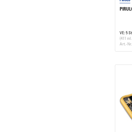
PIRULO
VE: 5 S
(411 ml 
Art.-Nr