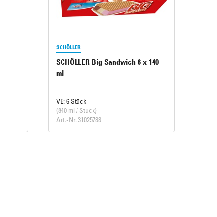
SCHÖLLER
SCHÖLLER Big Sandwich 6 x 140
ml
VE: 6 Stück
(840 ml / Stück)
Art.-Nr. 31025788