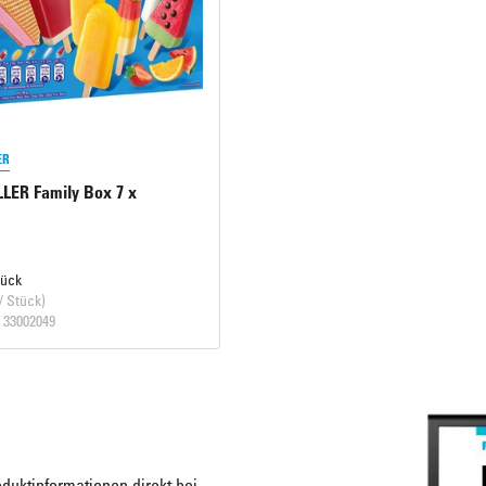
ER
LER Family Box 7 x
tück
/ Stück)
. 33002049
duktinformationen direkt bei