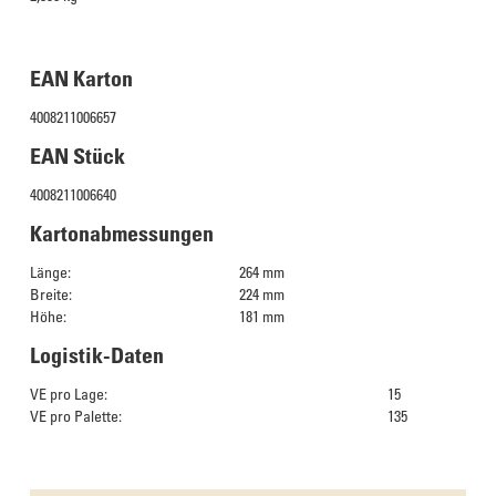
EAN Karton
4008211006657
EAN Stück
4008211006640
Kartonabmessungen
Länge:
264 mm
Breite:
224 mm
Höhe:
181 mm
Logistik-Daten
VE pro Lage:
15
VE pro Palette:
135
Das Culinarium empfiehlt