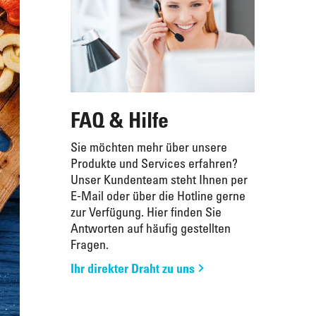
FAQ & Hilfe
Sie möchten mehr über unsere
Produkte und Services erfahren?
Unser Kundenteam steht Ihnen per
Maple Walnuts
ERLENBACHER Cream-Cheesecake "New
E-Mail oder über die Hotline gerne
Super lecker!
York Style"
zur Verfügung. Hier finden Sie
Antworten auf häufig gestellten
Fragen.
Ihr direkter Draht zu uns