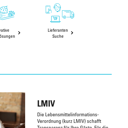
vative
Lieferanten
lösungen
Suche
LMIV
Die Lebensmittelinformations-
Verordnung (kurz LMIV) schafft
Transparenz für Ihre Gäste. Für die