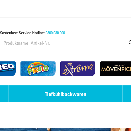
Kostenlose Service Hotline:
0800 080 000
Tiefkühlbackwaren
Eis-Desserts
Strudel & Teige