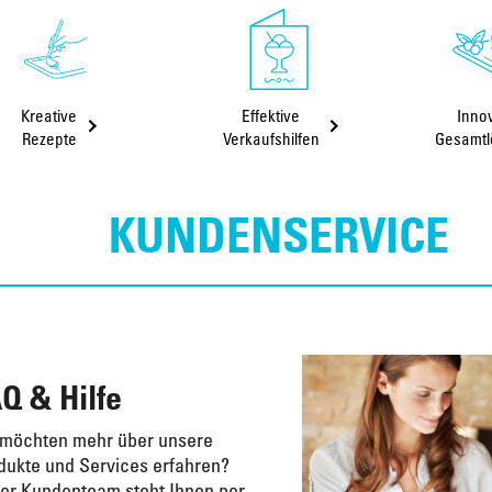
Kreative
Effektive
Inno
Rezepte
Verkaufshilfen
Gesamt
KUNDENSERVICE
Q & Hilfe
 möchten mehr über unsere
dukte und Services erfahren?
er Kundenteam steht Ihnen per