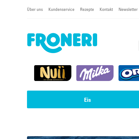
Über uns
Kundenservice
Rezepte
Kontakt
Newsletter
Eis
Impulseis
Torten & Cremeschnitten