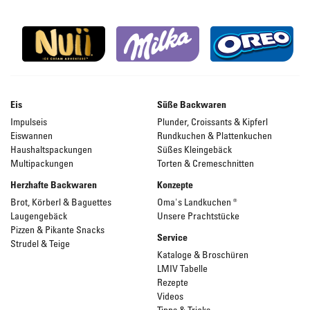
Eis
Süße Backwaren
Impulseis
Plunder, Croissants & Kipferl
Eiswannen
Rundkuchen & Plattenkuchen
Haushaltspackungen
Süßes Kleingebäck
Multipackungen
Torten & Cremeschnitten
Herzhafte Backwaren
Konzepte
Brot, Körberl & Baguettes
Oma's Landkuchen ®
Laugengebäck
Unsere Prachtstücke
Pizzen & Pikante Snacks
Service
Strudel & Teige
Kataloge & Broschüren
LMIV Tabelle
Rezepte
Videos
Tipps & Tricks