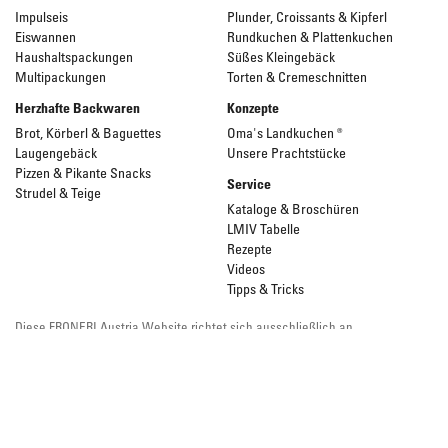
Impulseis
Plunder, Croissants & Kipferl
Eiswannen
Rundkuchen & Plattenkuchen
Haushaltspackungen
Süßes Kleingebäck
Multipackungen
Torten & Cremeschnitten
Herzhafte Backwaren
Konzepte
Brot, Körberl & Baguettes
Oma's Landkuchen ®
Laugengebäck
Unsere Prachtstücke
Pizzen & Pikante Snacks
Service
Strudel & Teige
Kataloge & Broschüren
LMIV Tabelle
Rezepte
Videos
Tipps & Tricks
Diese FRONERI Austria Website richtet sich ausschließlich an
Gewerbetreibende.
Bei allen Produktabbildungen handelt es sich um Serviervorschläge.
© Froneri Austria
2026
AGB/AEB
Datenschutz/Nutzungsbedingungen