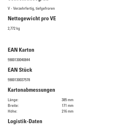
V - Verzehrfertig, tiefgefroren
Nettogewicht pro VE
2,772 kg
EAN Karton
5900130040844
EAN Stück
5900130037578
Kartonabmessungen
Länge:
385 mm
Breite:
171 mm
Höhe:
216 mm
Logistik-Daten