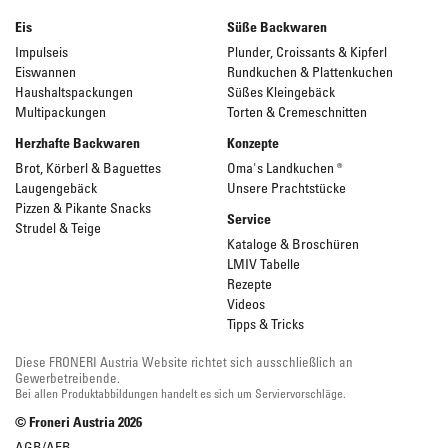
Eis
Süße Backwaren
Impulseis
Plunder, Croissants & Kipferl
Eiswannen
Rundkuchen & Plattenkuchen
Haushaltspackungen
Süßes Kleingebäck
Multipackungen
Torten & Cremeschnitten
Herzhafte Backwaren
Konzepte
Brot, Körberl & Baguettes
Oma's Landkuchen ®
Laugengebäck
Unsere Prachtstücke
Pizzen & Pikante Snacks
Service
Strudel & Teige
Kataloge & Broschüren
LMIV Tabelle
Rezepte
Videos
Tipps & Tricks
Diese FRONERI Austria Website richtet sich ausschließlich an
Gewerbetreibende.
Bei allen Produktabbildungen handelt es sich um Serviervorschläge.
© Froneri Austria
2026
AGB/AEB