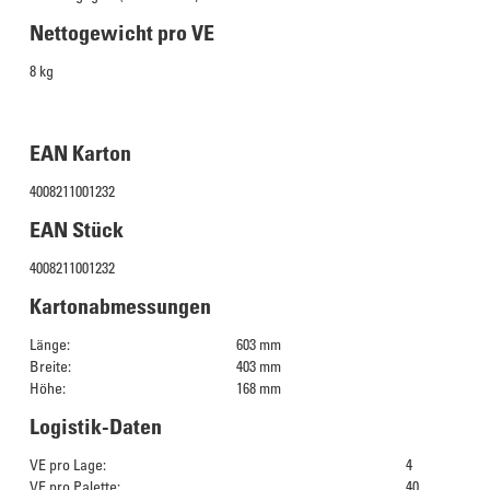
Nettogewicht pro VE
8 kg
EAN Karton
4008211001232
EAN Stück
4008211001232
Kartonabmessungen
Länge:
603 mm
Breite:
403 mm
Höhe:
168 mm
Logistik-Daten
VE pro Lage:
4
VE pro Palette:
40