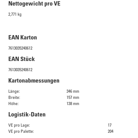
Nettogewicht pro VE
2,771 kg
EAN Karton
7613035240612
EAN Stück
7613035240612
Kartonabmessungen
Länge:
346 mm
Breite:
157 mm
Höhe:
138 mm
Logistik-Daten
VE pro Lage:
17
VE pro Palette:
204