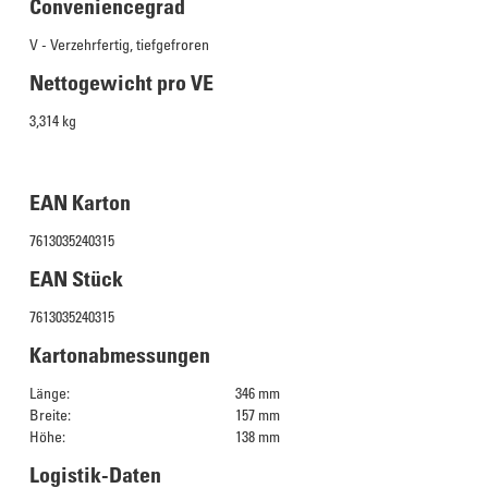
Conveniencegrad
V - Verzehrfertig, tiefgefroren
Nettogewicht pro VE
3,314 kg
EAN Karton
7613035240315
EAN Stück
7613035240315
Kartonabmessungen
Länge:
346 mm
Breite:
157 mm
Höhe:
138 mm
Logistik-Daten