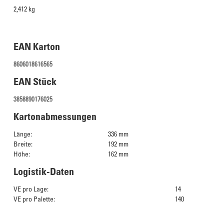
2,412 kg
EAN Karton
8606018616565
EAN Stück
3858890176025
Kartonabmessungen
Länge:
336 mm
Breite:
192 mm
Höhe:
162 mm
Logistik-Daten
VE pro Lage:
14
VE pro Palette:
140
Das Culinarium empfiehlt