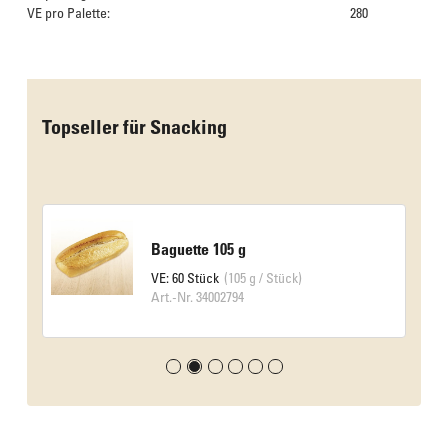
VE pro Palette:
280
Das Culinarium empfiehlt
Topseller für Snacking
Baguette 105 g
VE: 60 Stück
(105 g / Stück)
Art.-Nr. 34002794