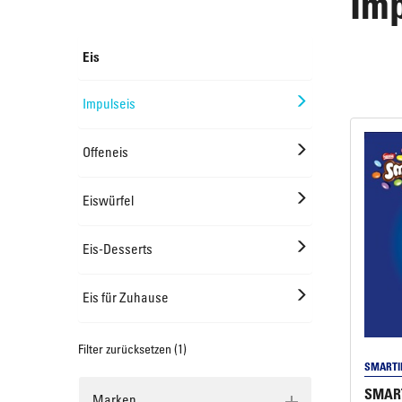
Imp
Offeneis
Rundkuchen & Plattenkuchen
Eis
Impulseis
Eiswürfel
Süßes Kleingebäck
Offeneis
Eiswürfel
Plunder, Croissants & Kipferl
Eis-Desserts
Eis für Zuhause
Filter zurücksetzen (1)
SMARTI
SMART
Marken