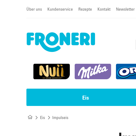
Über uns
Kundenservice
Rezepte
Kontakt
Newsletter
Eis
Eis
Impulseis
Impulseis
Torten & Cremeschnitten