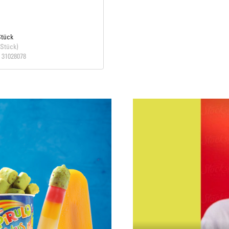
Stück
 Stück)
. 31028078