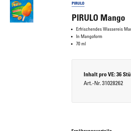
PIRULO
PIRULO Mango
Eis für Zuhause
Laugengebäck
Erfrischendes Wassereis Ma
In Mangoform
Brot, Körberl & Baguettes
70 ml
Pizzen & Pikante Snacks
Inhalt pro VE: 36 St
Art.-Nr. 31028262
Ernährungsvorteile