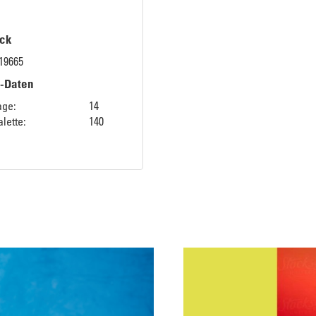
ck
19665
k-Daten
age:
14
lette:
140