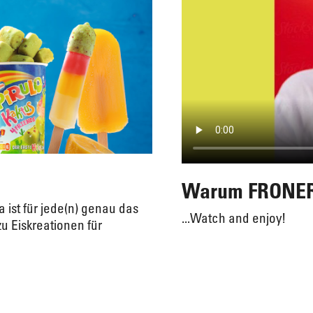
Warum FRONERI
 ist für jede(n) genau das
...Watch and enjoy!
zu Eiskreationen für