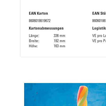
EAN Karton
EAN Stü
8606018619672
86060186
Kartonabmessungen
Logisti
Länge:
336 mm
VE pro L
Breite:
192 mm
VE pro Pa
Höhe:
163 mm