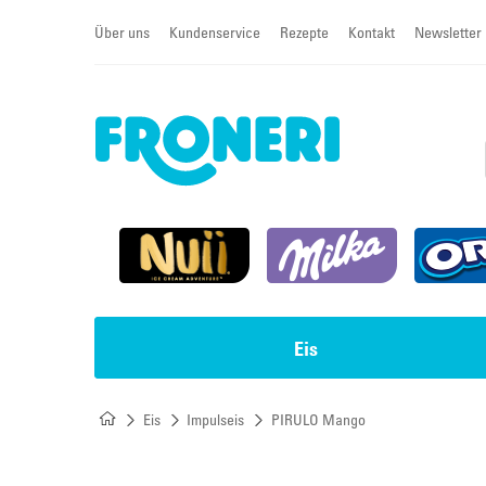
Über uns
Kundenservice
Rezepte
Kontakt
Newsletter
Eis
Eis
Impulseis
PIRULO Mango
Impulseis
Torten & Cremeschnitten