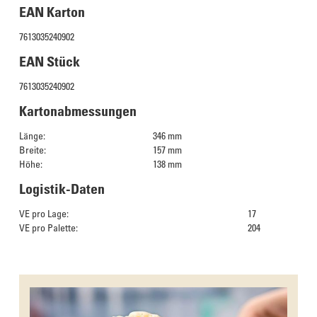
EAN Karton
7613035240902
EAN Stück
7613035240902
Kartonabmessungen
Länge:
346 mm
Breite:
157 mm
Höhe:
138 mm
Logistik-Daten
VE pro Lage:
17
VE pro Palette:
204
Das Culinarium empfiehlt