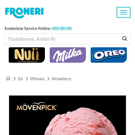
Toggl
navig
Kostenlose Service Hotline:
0800 080 000
Eis
Offeneis
Strawberry