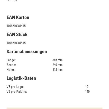
EAN Karton
4008210987445
EAN Stück
4008210987445
Kartonabmessungen
Länge:
385 mm
Breite:
240 mm
Höhe:
113 mm
Logistik-Daten
VE pro Lage:
10
VE pro Palette:
140
Das Culinarium empfiehlt