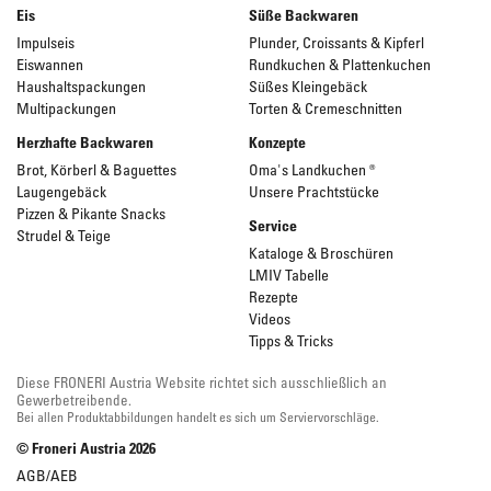
Eis
Süße Backwaren
Impulseis
Plunder, Croissants & Kipferl
Eiswannen
Rundkuchen & Plattenkuchen
Haushaltspackungen
Süßes Kleingebäck
Multipackungen
Torten & Cremeschnitten
Herzhafte Backwaren
Konzepte
Brot, Körberl & Baguettes
Oma's Landkuchen ®
Laugengebäck
Unsere Prachtstücke
Pizzen & Pikante Snacks
Service
Strudel & Teige
Kataloge & Broschüren
LMIV Tabelle
Rezepte
Videos
Tipps & Tricks
Diese FRONERI Austria Website richtet sich ausschließlich an
Gewerbetreibende.
Bei allen Produktabbildungen handelt es sich um Serviervorschläge.
© Froneri Austria
2026
AGB/AEB