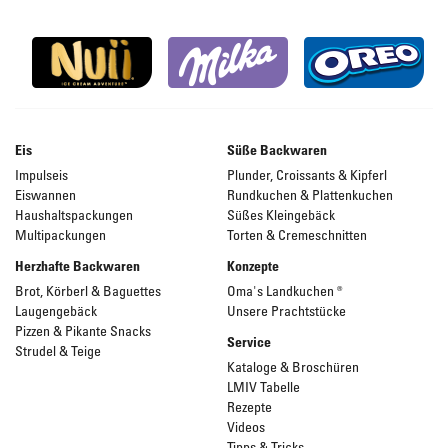
Eis
Süße Backwaren
Impulseis
Plunder, Croissants & Kipferl
Eiswannen
Rundkuchen & Plattenkuchen
Haushaltspackungen
Süßes Kleingebäck
Multipackungen
Torten & Cremeschnitten
Herzhafte Backwaren
Konzepte
Brot, Körberl & Baguettes
Oma's Landkuchen ®
Laugengebäck
Unsere Prachtstücke
Pizzen & Pikante Snacks
Service
Strudel & Teige
Kataloge & Broschüren
LMIV Tabelle
Rezepte
Videos
Tipps & Tricks