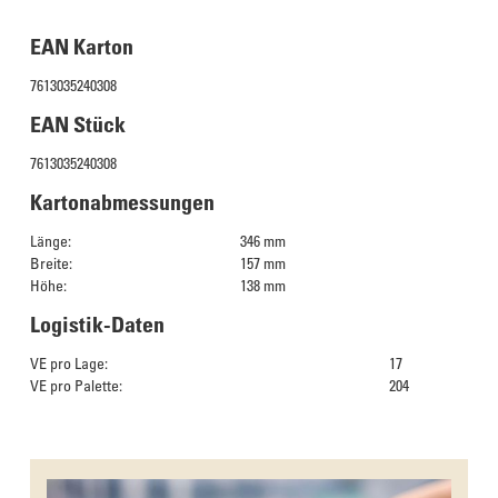
EAN Karton
7613035240308
EAN Stück
7613035240308
Kartonabmessungen
Länge:
346 mm
Breite:
157 mm
Höhe:
138 mm
Logistik-Daten
VE pro Lage:
17
VE pro Palette:
204
Das Culinarium empfiehlt