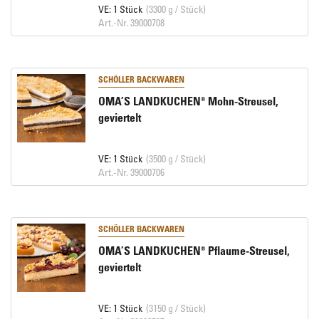
VE: 1 Stück
(3300 g / Stück)
Art.-Nr. 39000708
SCHÖLLER BACKWAREN
OMA’S LANDKUCHEN® Mohn-Streusel,
geviertelt
VE: 1 Stück
(3500 g / Stück)
Art.-Nr. 39000706
SCHÖLLER BACKWAREN
OMA’S LANDKUCHEN® Pflaume-Streusel,
geviertelt
VE: 1 Stück
(3150 g / Stück)