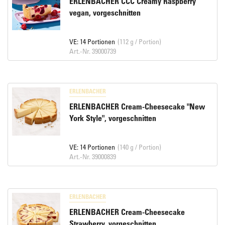
ERLENBACHER CCC Creamy Raspberry
vegan, vorgeschnitten
VE: 14 Portionen
(112 g / Portion)
Art.-Nr. 39000739
ERLENBACHER
ERLENBACHER Cream-Cheesecake "New
York Style", vorgeschnitten
VE: 14 Portionen
(140 g / Portion)
Art.-Nr. 39000839
ERLENBACHER
ERLENBACHER Cream-Cheesecake
Strawberry, vorgeschnitten