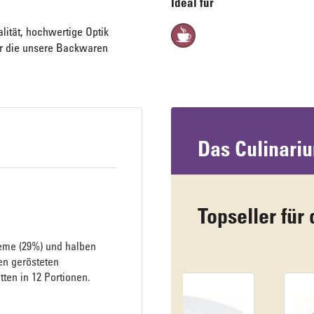
Ideal für
alität, hochwertige Optik
für die unsere Backwaren
Das Culinari
Topseller für 
eme (29%) und halben
en gerösteten
tten in 12 Portionen.