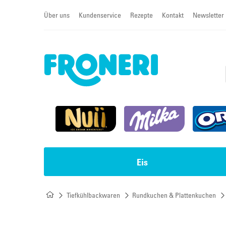
Über uns
Kundenservice
Rezepte
Kontakt
Newsletter
Eis
Tiefkühlbackwaren
Rundkuchen & Plattenkuchen
Impulseis
Torten & Cremeschnitten