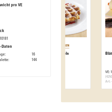
wicht pro VE
ck
10181
k-Daten
Blätterteigrolle
age:
16
lette:
144
VE: 1 Stück
(4250 g / Stück)
Art.-Nr. 34002604