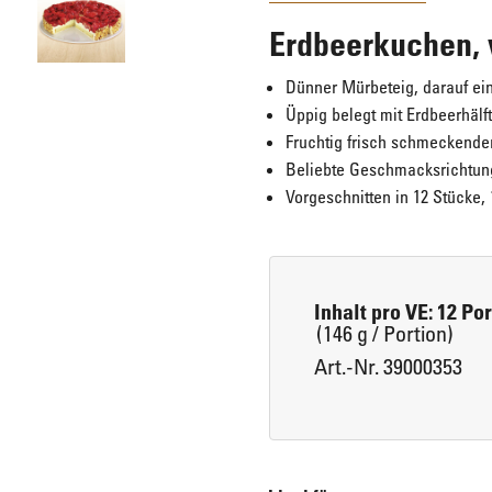
Erdbeerkuchen, 
Eis für Zuhause
Laugengebäck
Dünner Mürbeteig, darauf ei
Üppig belegt mit Erdbeerhäl
Fruchtig frisch schmeckender
Brot, Körberl & Baguettes
Beliebte Geschmacksrichtung
Vorgeschnitten in 12 Stücke, 1
Pizzen & Pikante Snacks
Inhalt pro VE: 12 Po
(146 g / Portion)
Art.-Nr. 39000353