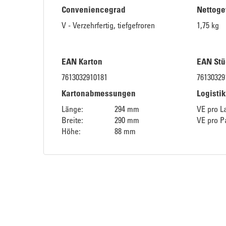
Conveniencegrad
Nettoge
V - Verzehrfertig, tiefgefroren
1,75 kg
EAN Karton
EAN Stü
7613032910181
76130329
Kartonabmessungen
Logisti
Länge:
294 mm
VE pro L
Breite:
290 mm
VE pro Pa
Höhe:
88 mm