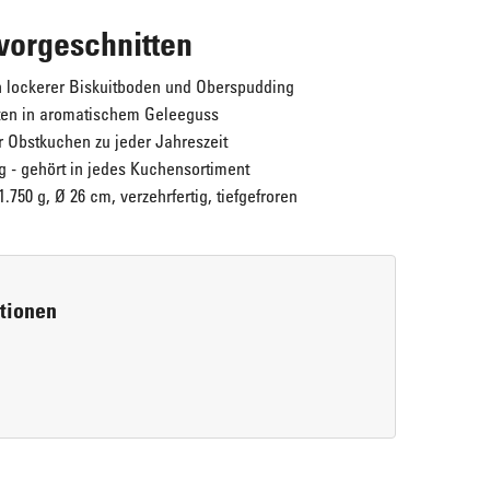
vorgeschnitten
n lockerer Biskuitboden und Oberspudding
ften in aromatischem Geleeguss
 Obstkuchen zu jeder Jahreszeit
 - gehört in jedes Kuchensortiment
.750 g, Ø 26 cm, verzehrfertig, tiefgefroren
Maple Walnuts
ERLENBACHER Cream-Cheesecake "New
Super lecker!
York Style"
rtionen