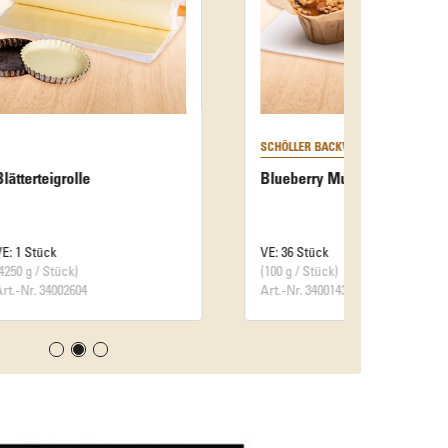
SCHÖLLER BACKWAREN
Blueberry Muffin
VE: 36 Stück
(100 g / Stück)
Art.-Nr. 34001432