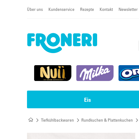
Über uns
Kundenservice
Rezepte
Kontakt
Newsletter
Eis
Tiefkühlbackwaren
Rundkuchen & Plattenkuchen
Impulseis
Torten & Cremeschnitten