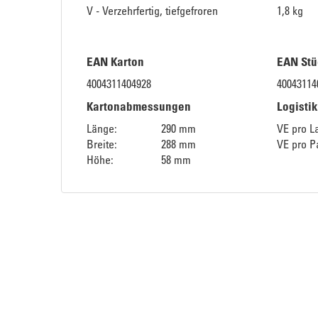
V - Verzehrfertig, tiefgefroren
1,8 kg
EAN Karton
EAN Stü
4004311404928
40043114
Kartonabmessungen
Logisti
Länge:
290 mm
VE pro L
Breite:
288 mm
VE pro Pa
Höhe:
58 mm