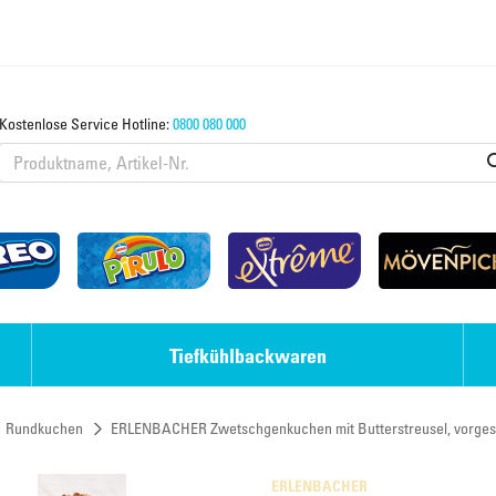
Kostenlose Service Hotline:
0800 080 000
Tiefkühlbackwaren
Rundkuchen
ERLENBACHER Zwetschgenkuchen mit Butterstreusel, vorges
Eis-Desserts
Strudel & Teige
ERLENBACHER