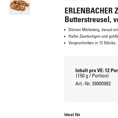
ERLENBACHER Z
Eis für Zuhause
Laugengebäck
Butterstreusel, 
Dünner Mürbeteig, darauf ein 
Halbe Zwetschgen und goldb
Brot, Körberl & Baguettes
Vorgeschnitten in 12 Stücke, 1
Pizzen & Pikante Snacks
Inhalt pro VE: 12 Po
(150 g / Portion)
Art.-Nr. 39000982
Ideal für