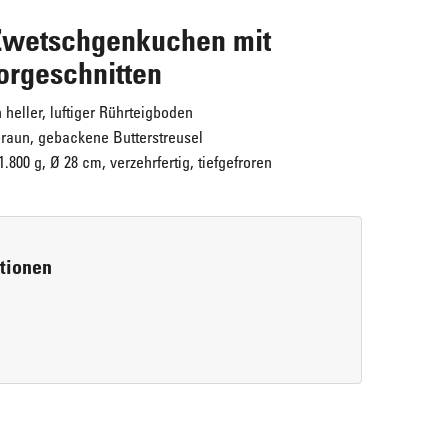
wetschgenkuchen mit
vorgeschnitten
heller, luftiger Rührteigboden
raun, gebackene Butterstreusel
.800 g, Ø 28 cm, verzehrfertig, tiefgefroren
Maple Walnuts
ERLENBACHER Cream-Cheesecake "New
rtionen
Super lecker!
York Style"