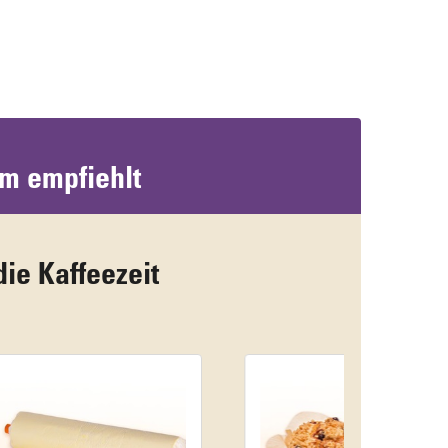
um empfiehlt
die Kaffeezeit