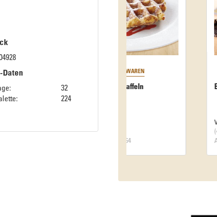
ck
04928
k-Daten
Blätterteigrolle
age:
32
lette:
224
VE: 1 Stück
(4250 g / Stück)
Art.-Nr. 34002604