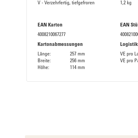
V - Verzehrfertig, tiefgefroren
1,2 kg
EAN Karton
EAN Stü
4008210067277
40082100
Kartonabmessungen
Logisti
Länge:
257 mm
VE pro L
Breite:
256 mm
VE pro Pa
Höhe:
114 mm