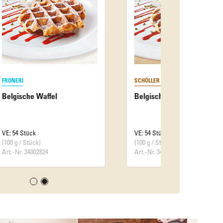
SCHÖLLER BACKWAREN
Belgische Waffeln
VE: 54 Stück
(100 g / Stück)
Art.-Nr. 34002164