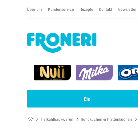
Über uns
Kundenservice
Rezepte
Kontakt
Newsletter
Eis
Tiefkühlbackwaren
Rundkuchen & Plattenkuchen
Impulseis
Torten & Cremeschnitten