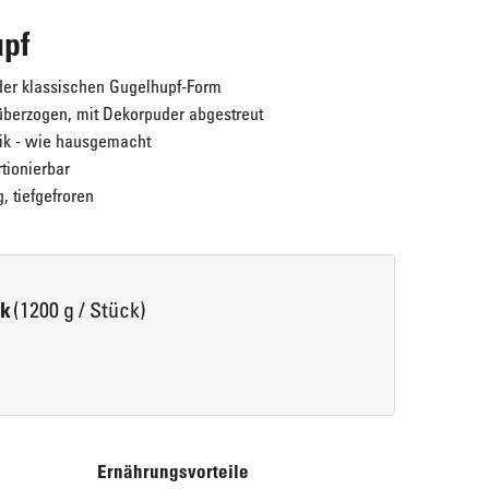
pf
der klassischen Gugelhupf-Form
 überzogen, mit Dekorpuder abgestreut
tik - wie hausgemacht
tionierbar
g, tiefgefroren
Maple Walnuts
ERLENBACHER Cream-Cheesecake "New
(1200 g / Stück)
Super lecker!
York Style"
ck
Ernährungsvorteile