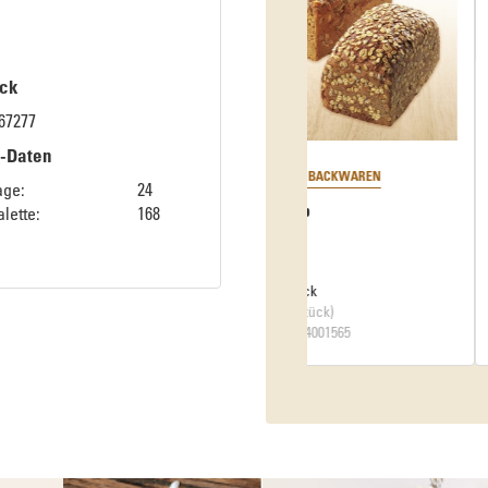
ck
67277
k-Daten
FRONERI
age:
24
Belgische Waffel
lette:
168
VE: 54 Stück
(100 g / Stück)
Art.-Nr. 34002824