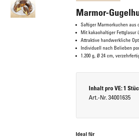
Marmor-Gugelhu
Eis für Zuhause
Laugengebäck
Saftiger Marmorkuchen aus 
Mit kakaohaltiger Fettglasur
Attraktive handwerkliche Op
Brot, Körberl & Baguettes
Individuell nach Belieben por
1.200 g, Ø 24 cm, verzehrferti
Pizzen & Pikante Snacks
Inhalt pro VE: 1 Stü
Art.-Nr. 34001635
Ideal für