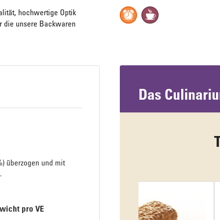
alität, hochwertige Optik
für die unsere Backwaren
Das Culinari
Topseller für 
%) überzogen und mit
.
wicht pro VE