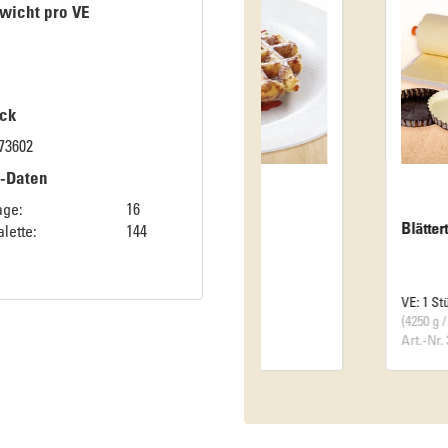
wicht pro VE
ck
73602
k-Daten
age:
16
Blätterteigrolle
lette:
144
VE: 1 Stück
(4250 g / Stück)
Art.-Nr. 34002604