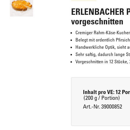
ERLENBACHER Pf
Eis für Zuhause
Laugengebäck
vorgeschnitten
Cremiger Rahm-Käse-Kuchen
Belegt mit ordentlich Pfirsic
Brot, Körberl & Baguettes
Handwerkliche Optik, sieht 
Sehr saftig, dadurch lange St
Vorgeschnitten in 12 Stücke, 2
Pizzen & Pikante Snacks
Inhalt pro VE: 12 Po
(200 g / Portion)
Art.-Nr. 39000852