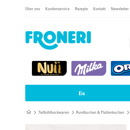
Über uns
Kundenservice
Rezepte
Kontakt
Newsletter
Eis
Tiefkühlbackwaren
Rundkuchen & Plattenkuchen
Impulseis
Torten & Cremeschnitten