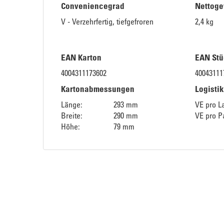
Conveniencegrad
Nettoge
V - Verzehrfertig, tiefgefroren
2,4 kg
EAN Karton
EAN Stü
4004311173602
40043111
Kartonabmessungen
Logisti
Länge:
293 mm
VE pro L
Breite:
290 mm
VE pro Pa
Höhe:
79 mm