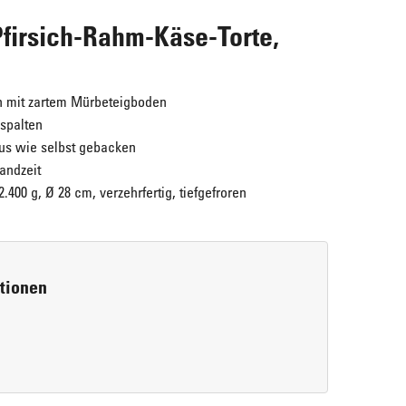
irsich-Rahm-Käse-Torte,
 mit zartem Mürbeteigboden
hspalten
aus wie selbst gebacken
andzeit
.400 g, Ø 28 cm, verzehrfertig, tiefgefroren
Maple Walnuts
ERLENBACHER Cream-Cheesecake "New
Super lecker!
York Style"
rtionen