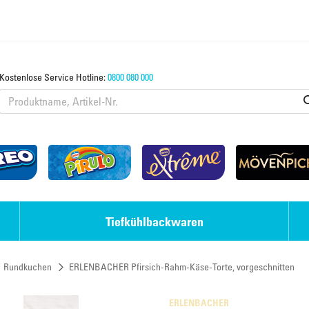
Kostenlose Service Hotline:
0800 080 000
Tiefkühlbackwaren
Rundkuchen
ERLENBACHER Pfirsich-Rahm-Käse-Torte, vorgeschnitten
Eis-Desserts
Strudel & Teige
ERLENBACHER