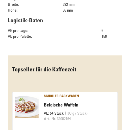
Breite:
392 mm
Höhe:
66 mm
Logistik-Daten
VE pro Lage:
6
VE pro Palette:
150
Das Culinarium empfiehlt
Topseller für die Kaffeezeit
SCHÖLLER BACKWAREN
Belgische Waffeln
VE: 54 Stück
(100 g / Stück)
Art.-Nr. 34002164