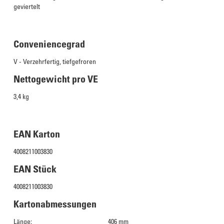
geviertelt
Conveniencegrad
V - Verzehrfertig, tiefgefroren
Nettogewicht pro VE
3,4 kg
EAN Karton
4008211003830
EAN Stück
4008211003830
Kartonabmessungen
Länge:
406 mm