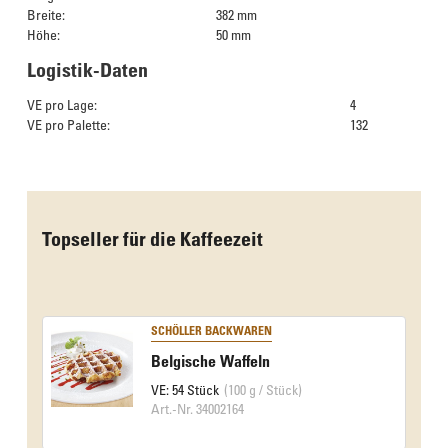
Breite:
382 mm
Höhe:
50 mm
Logistik-Daten
VE pro Lage:
4
VE pro Palette:
132
Das Culinarium empfiehlt
Topseller für die Kaffeezeit
SCHÖLLER BACKWAREN
Belgische Waffeln
VE: 54 Stück
(100 g / Stück)
Art.-Nr. 34002164