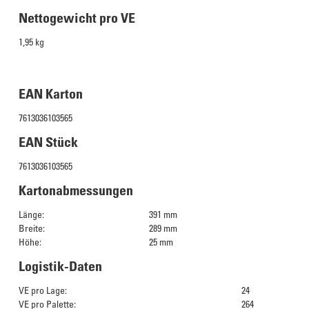
Nettogewicht pro VE
1,95 kg
EAN Karton
7613036103565
EAN Stück
7613036103565
Kartonabmessungen
Länge:
391 mm
Breite:
289 mm
Höhe:
25 mm
Logistik-Daten
VE pro Lage:
24
VE pro Palette:
264