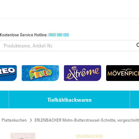
Kostenlose Service Hotline:
0800 080 000
Tiefkühlbackwaren
Plattenkuchen
ERLENBACHER Mohn-Butterstreusel-Schnitte, vorgeschnit
Eis-Desserts
Strudel & Teige
ERLENBACHER