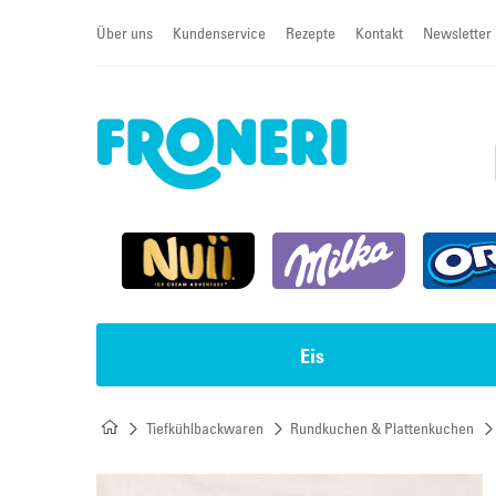
Über uns
Kundenservice
Rezepte
Kontakt
Newsletter
Eis
Tiefkühlbackwaren
Rundkuchen & Plattenkuchen
Impulseis
Torten & Cremeschnitten