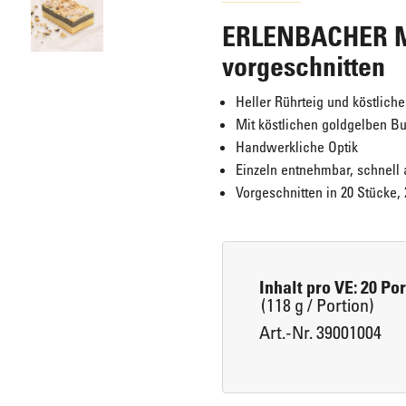
ERLENBACHER Mo
Eis für Zuhause
Laugengebäck
vorgeschnitten
Heller Rührteig und köstlic
Mit köstlichen goldgelben B
Brot, Körberl & Baguettes
Handwerkliche Optik
Einzeln entnehmbar, schnell 
Vorgeschnitten in 20 Stücke, 2
Pizzen & Pikante Snacks
Inhalt pro VE: 20 Po
(118 g / Portion)
Art.-Nr. 39001004