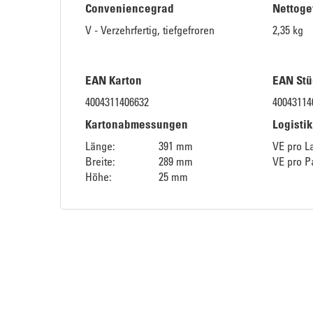
Conveniencegrad
Nettoge
V - Verzehrfertig, tiefgefroren
2,35 kg
EAN Karton
EAN Stü
4004311406632
40043114
Kartonabmessungen
Logisti
Länge:
391 mm
VE pro L
Breite:
289 mm
VE pro Pa
Höhe:
25 mm