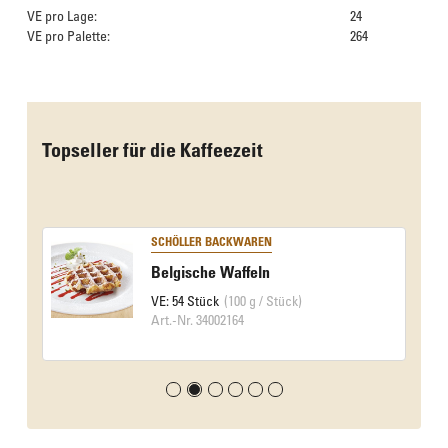
VE pro Lage:
24
VE pro Palette:
264
Das Culinarium empfiehlt
Topseller für die Kaffeezeit
SCHÖLLER BACKWAREN
Belgische Waffeln
VE: 54 Stück
(100 g / Stück)
Art.-Nr. 34002164