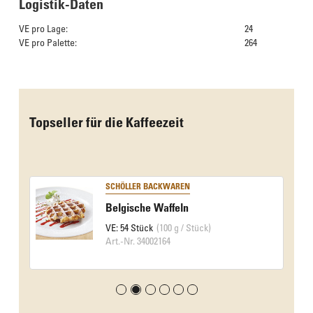
Logistik-Daten
VE pro Lage:
24
VE pro Palette:
264
Das Culinarium empfiehlt
Topseller für die Kaffeezeit
SCHÖLLER BACKWAREN
Belgische Waffeln
VE: 54 Stück
(100 g / Stück)
Art.-Nr. 34002164