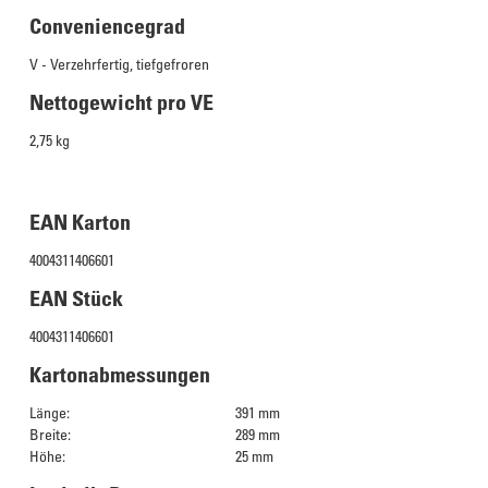
Conveniencegrad
V - Verzehrfertig, tiefgefroren
Nettogewicht pro VE
2,75 kg
EAN Karton
4004311406601
EAN Stück
4004311406601
Kartonabmessungen
Länge:
391 mm
Breite:
289 mm
Höhe:
25 mm