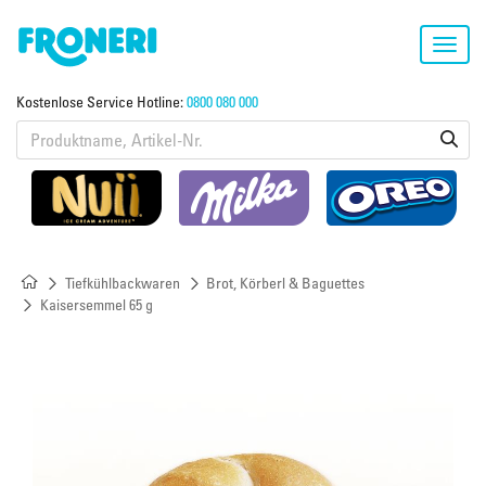
Toggl
navig
Kostenlose Service Hotline:
0800 080 000
Tiefkühlbackwaren
Brot, Körberl & Baguettes
Kaisersemmel 65 g