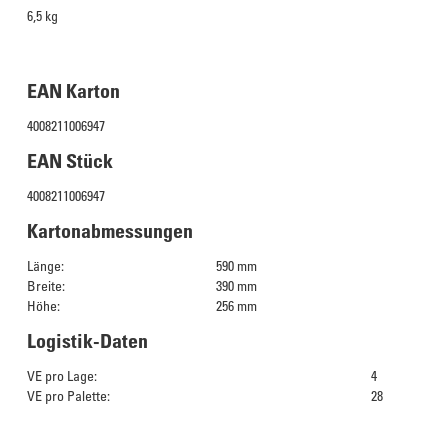
6,5 kg
EAN Karton
4008211006947
EAN Stück
4008211006947
Kartonabmessungen
Länge:
590 mm
Breite:
390 mm
Höhe:
256 mm
Logistik-Daten
VE pro Lage:
4
VE pro Palette:
28
Das Culinarium empfiehlt