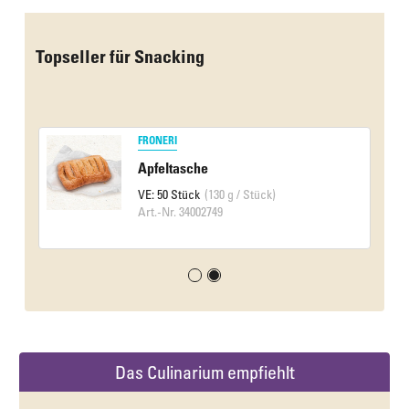
Topseller für Snacking
FRONERI
Apfeltasche
VE: 50 Stück
(130 g / Stück)
Art.-Nr. 34002749
Das Culinarium empfiehlt