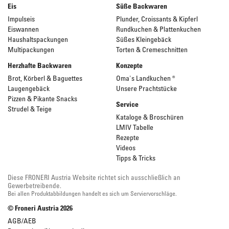
Eis
Süße Backwaren
Impulseis
Plunder, Croissants & Kipferl
Eiswannen
Rundkuchen & Plattenkuchen
Haushaltspackungen
Süßes Kleingebäck
Multipackungen
Torten & Cremeschnitten
Herzhafte Backwaren
Konzepte
Brot, Körberl & Baguettes
Oma's Landkuchen ®
Laugengebäck
Unsere Prachtstücke
Pizzen & Pikante Snacks
Service
Strudel & Teige
Kataloge & Broschüren
LMIV Tabelle
Rezepte
Videos
Tipps & Tricks
Diese FRONERI Austria Website richtet sich ausschließlich an
Gewerbetreibende.
Bei allen Produktabbildungen handelt es sich um Serviervorschläge.
© Froneri Austria
2026
AGB/AEB