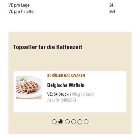
VE pro Lage:
24
VE pro Palette:
264
Das Culinarium empfiehlt
Topseller für die Kaffeezeit
SCHÖLLER BACKWAREN
Belgische Waffeln
VE: 54 Stück
(100 g / Stück)
Art.-Nr. 34002164