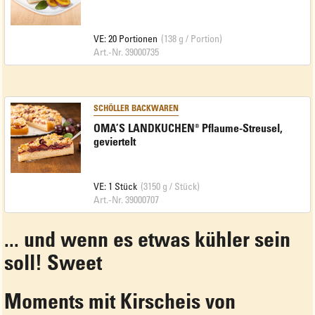
VE: 20 Portionen
(138 g / Portion)
Art.-Nr. 39000735
SCHÖLLER BACKWAREN
OMA’S LANDKUCHEN® Pflaume-Streusel,
geviertelt
VE: 1 Stück
(3150 g / Stück)
Art.-Nr. 39000707
... und wenn es etwas kühler sein
soll! Sweet
Moments mit Kirscheis von