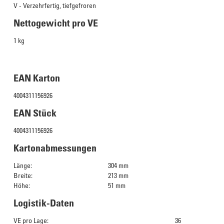
V - Verzehrfertig, tiefgefroren
Nettogewicht pro VE
1 kg
EAN Karton
4004311156926
EAN Stück
4004311156926
Kartonabmessungen
Länge:
304 mm
Breite:
213 mm
Höhe:
51 mm
Logistik-Daten
VE pro Lage:
36