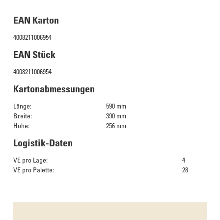
EAN Karton
4008211006954
EAN Stück
4008211006954
Kartonabmessungen
Länge:
590 mm
Breite:
390 mm
Höhe:
256 mm
Logistik-Daten
VE pro Lage:
4
VE pro Palette:
28
Das Culinarium empfiehlt