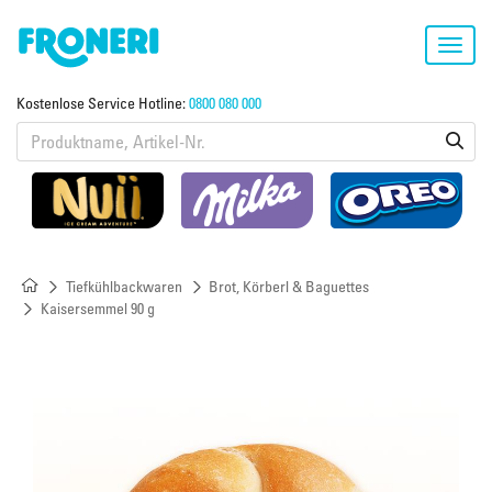
Toggl
navig
Kostenlose Service Hotline:
0800 080 000
Tiefkühlbackwaren
Brot, Körberl & Baguettes
Kaisersemmel 90 g