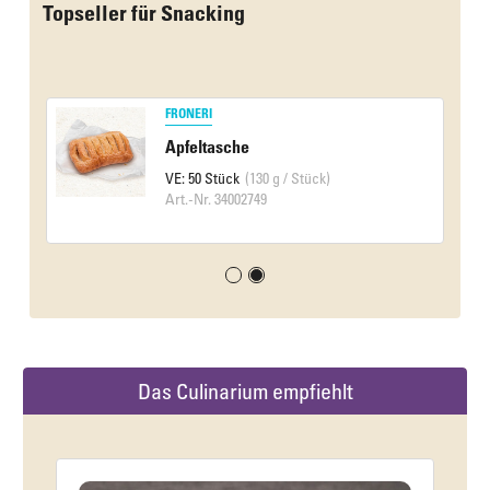
Topseller für Snacking
FRONERI
Apfeltasche
VE: 50 Stück
(130 g / Stück)
Art.-Nr. 34002749
Das Culinarium empfiehlt