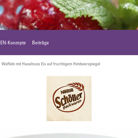
Eis für Zuhause
Laugengebäck
N-Konzepte
Beiträge
Brot, Körberl & Baguettes
Waffeln mit Haselnuss Eis auf fruchtigem Himbeerspiegel
Pizzen & Pikante Snacks