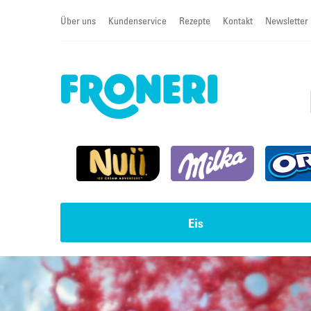
Über uns
Kundenservice
Rezepte
Kontakt
Newsletter
Eis
Impulseis
Torten & Cremeschnitten