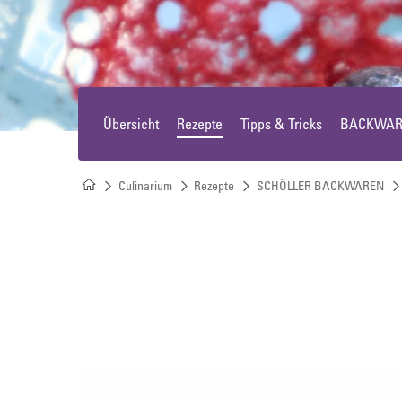
Offeneis
Rundkuchen & Plattenkuchen
Übersicht
Rezepte
Tipps & Tricks
BACKWARE
Eiswürfel
Süßes Kleingebäck
Culinarium
Rezepte
SCHÖLLER BACKWAREN
Plunder, Croissants & Kipferl