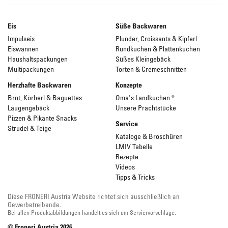
Eis
Süße Backwaren
Impulseis
Plunder, Croissants & Kipferl
Eiswannen
Rundkuchen & Plattenkuchen
Haushaltspackungen
Süßes Kleingebäck
Multipackungen
Torten & Cremeschnitten
Herzhafte Backwaren
Konzepte
Brot, Körberl & Baguettes
Oma's Landkuchen ®
Laugengebäck
Unsere Prachtstücke
Pizzen & Pikante Snacks
Service
Strudel & Teige
Kataloge & Broschüren
LMIV Tabelle
Rezepte
Videos
Tipps & Tricks
Diese FRONERI Austria Website richtet sich ausschließlich an
Gewerbetreibende.
Bei allen Produktabbildungen handelt es sich um Serviervorschläge.
© Froneri Austria
2026