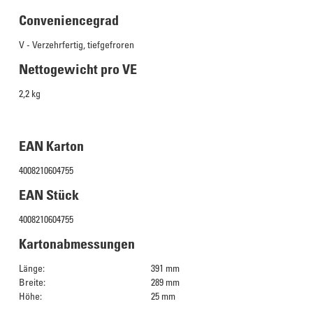
Conveniencegrad
V - Verzehrfertig, tiefgefroren
Nettogewicht pro VE
2,2 kg
EAN Karton
4008210604755
EAN Stück
4008210604755
Kartonabmessungen
Länge:
391 mm
Breite:
289 mm
Höhe:
25 mm