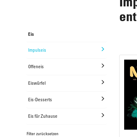
Imp
en
Offeneis
Rundkuchen & Plattenkuchen
Eis
Eiswürfel
Süßes Kleingebäck
Impulseis
Offeneis
Plunder, Croissants & Kipferl
Eiswürfel
Eis-Desserts
Eis für Zuhause
Filter zurücksetzen