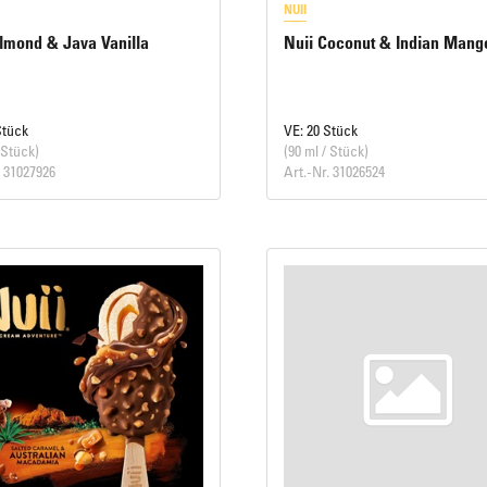
NUII
lmond & Java Vanilla
Nuii Coconut & Indian Mang
Stück
VE: 20 Stück
 Stück)
(90 ml / Stück)
. 31027926
Art.-Nr. 31026524