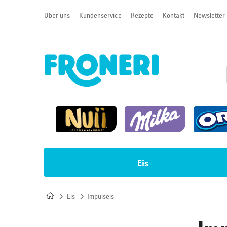
Über uns
Kundenservice
Rezepte
Kontakt
Newsletter
Eis
Eis
Impulseis
Impulseis
Torten & Cremeschnitten