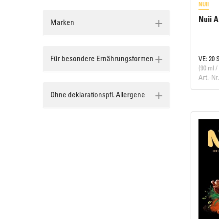
NUII
Nuii A
Marken
Für besondere Ernährungsformen
VE: 20 
(90 ml /
Art.-Nr
Ohne deklarationspfl. Allergene