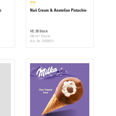
NUII
o
Nuii Cream & Anatolian Pistachio
VE: 20 Stück
(90 ml / Stück)
Art.-Nr. 31026511