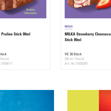
MILKA
Praline Stick 90ml
MILKA Strawberry Cheesec
Stick 90ml
Stück
VE: 20 Stück
 Stück)
(90 ml / Stück)
. 31028111
Art.-Nr. 31026387