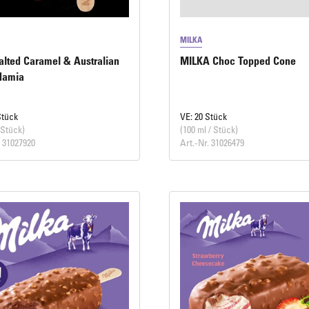
MILKA
alted Caramel & Australian
MILKA Choc Topped Cone
damia
Stück
VE: 20 Stück
 Stück)
(100 ml / Stück)
. 31027920
Art.-Nr. 31026479