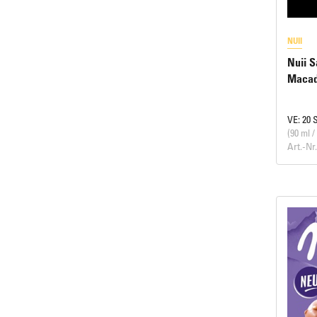
NUII
Nuii S
Maca
VE: 20 
(90 ml /
Art.-Nr