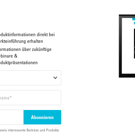
duktinformationen direkt bei
rkteinführung erhalten
ormationen über zukünftige
binare &
oduktpräsentationen
owie interessante Beiträge und Produkte
e zu, dass die von der FRONERI Austria