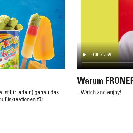
Warum FRONERI
 ist für jede(n) genau das
...Watch and enjoy!
zu Eiskreationen für