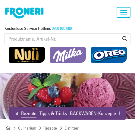
Toggl
navig
Kostenlose Service Hotline:
0800 080 000
[Culinarium]
Übersicht
Rezepte
Tipps & Tricks
BACKWAREN-Konzepte
Beiträg
Culinarium
Rezepte
Eisflitzer