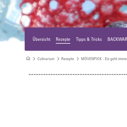
Offeneis
Rundkuchen & Plattenkuchen
Übersicht
Rezepte
Tipps & Tricks
BACKWARE
Eiswürfel
Süßes Kleingebäck
Culinarium
Rezepte
MÖVENPICK - Eis geht imme
Plunder, Croissants & Kipferl