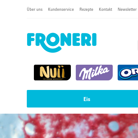
Über uns
Kundenservice
Rezepte
Kontakt
Newsletter
Eis
Impulseis
Torten & Cremeschnitten