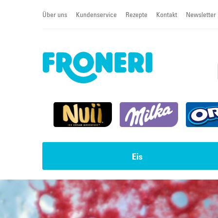
Über uns
Kundenservice
Rezepte
Kontakt
Newsletter
Eis
Impulseis
Torten & Cremeschnitten