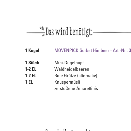
1 Kugel
MÖVENPICK Sorbet Himbeer - Art.-Nr.: 
1 Stück
Mini-Gugelhupf
1-2 EL
Waldheidelbeeren
1-2 EL
Rote Grütze (alternativ)
1 EL
Knuspermüsli
zerstoßene Amarettinis