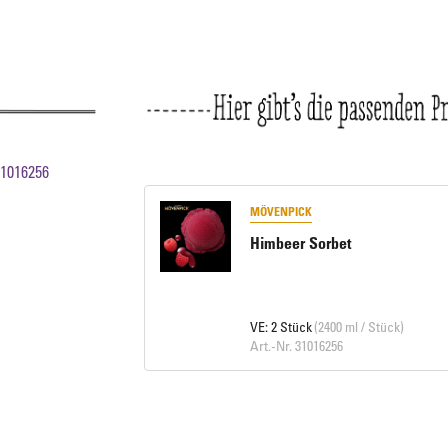
31016256
MÖVENPICK
Himbeer Sorbet
VE: 2 Stück
(2400 ml / Stück)
Art.-Nr. 31016256