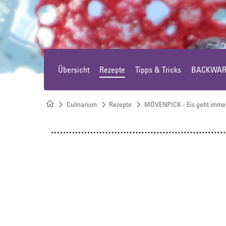
Offeneis
Rundkuchen & Plattenkuchen
Übersicht
Rezepte
Tipps & Tricks
BACKWARE
Eiswürfel
Süßes Kleingebäck
Culinarium
Rezepte
MÖVENPICK - Eis geht imme
Plunder, Croissants & Kipferl