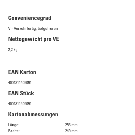
Conveniencegrad
V - Verzehrfertig, tiefgefroren
Nettogewicht pro VE
2,2 kg
EAN Karton
4004311409091
EAN Stück
4004311409091
Kartonabmessungen
Länge:
253 mm
Breite:
249 mm