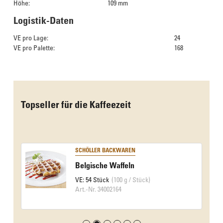
Höhe:
109 mm
Logistik-Daten
VE pro Lage:
24
VE pro Palette:
168
Das Culinarium empfiehlt
Topseller für die Kaffeezeit
SCHÖLLER BACKWAREN
Belgische Waffeln
VE: 54 Stück
(100 g / Stück)
Art.-Nr. 34002164