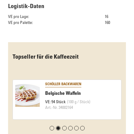
Logistik-Daten
VE pro Lage:
16
VE pro Palette:
160
Das Culinarium empfiehlt
Topseller für die Kaffeezeit
SCHÖLLER BACKWAREN
Belgische Waffeln
VE: 54 Stück
(100 g / Stück)
Art.-Nr. 34002164