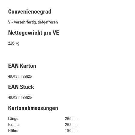
Conveniencegrad
V - Verzehrfertig, tiefgefroren
Nettogewicht pro VE
2,05 kg
EAN Karton
4004311192825
EAN Stück
4004311192825
Kartonabmessungen
Länge:
293 mm
Breite:
290 mm
Höhe:
103 mm