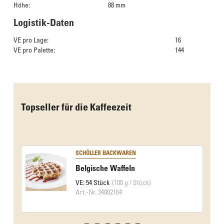
Höhe:
88 mm
Logistik-Daten
VE pro Lage:
16
VE pro Palette:
144
Das Culinarium empfiehlt
Topseller für die Kaffeezeit
SCHÖLLER BACKWAREN
Belgische Waffeln
VE: 54 Stück
(100 g / Stück)
Art.-Nr. 34002164