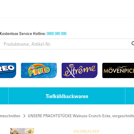
Kostenlose Service Hotline:
0800 080 000
Tiefkühlbackwaren
meschnitten
UNSERE PRACHTSTÜCKE Walnuss-Crunch-Ecke, vorgeschnitt
Eis-Desserts
Strudel & Teige
ERLENBACHER