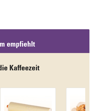
um empfiehlt
die Kaffeezeit