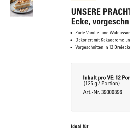
UNSERE PRACHT
Eis für Zuhause
Laugengebäck
Ecke, vorgeschn
Zarte Vanille- und Walnuss
Dekoriert mit Kakaocreme u
Brot, Körberl & Baguettes
Vorgeschnitten in 12 Dreiecke
Pizzen & Pikante Snacks
Inhalt pro VE: 12 Po
(125 g / Portion)
Art.-Nr. 39000896
Ideal für