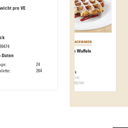
wicht pro VE
ck
89474
Blätterteigrolle
k-Daten
age:
24
lette:
264
VE: 1 Stück
(4250 g / Stück)
Art.-Nr. 34002604