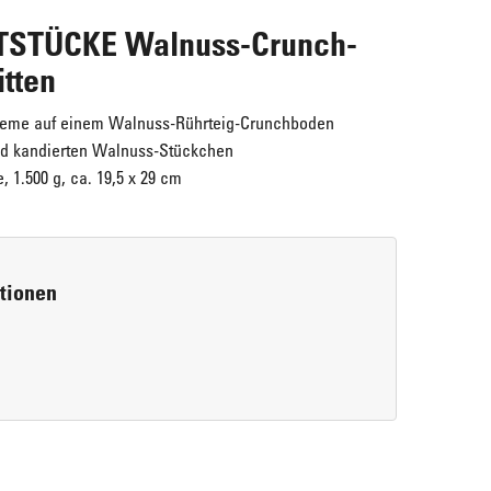
STÜCKE Walnuss-Crunch-
itten
creme auf einem Walnuss-Rührteig-Crunchboden
nd kandierten Walnuss-Stückchen
, 1.500 g, ca. 19,5 x 29 cm
Maple Walnuts
ERLENBACHER Cream-Cheesecake "New
rtionen
Super lecker!
York Style"