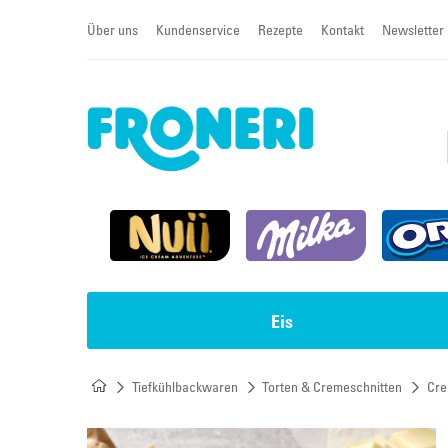
Über uns
Kundenservice
Rezepte
Kontakt
Newsletter
Eis
Tiefkühlbackwaren
Torten & Cremeschnitten
Cre
Impulseis
Torten & Cremeschnitten