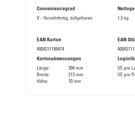
Conveniencegrad
Nettoge
V - Verzehrfertig, tiefgefroren
1,5 kg
EAN Karton
EAN Stü
4004311189474
40043111
Kartonabmessungen
Logisti
Länge:
304 mm
VE pro L
Breite:
213 mm
VE pro Pa
Höhe:
70 mm