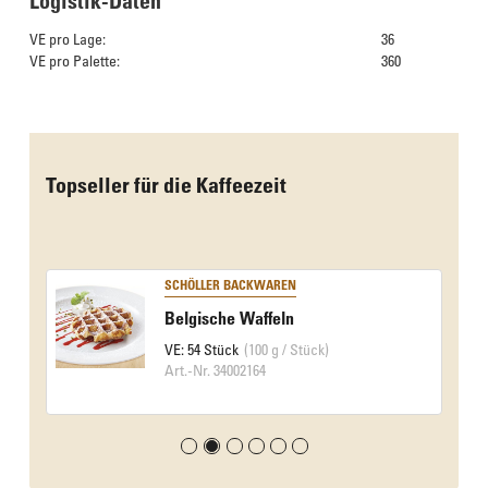
Logistik-Daten
VE pro Lage:
36
VE pro Palette:
360
Das Culinarium empfiehlt
Topseller für die Kaffeezeit
SCHÖLLER BACKWAREN
Belgische Waffeln
VE: 54 Stück
(100 g / Stück)
Art.-Nr. 34002164