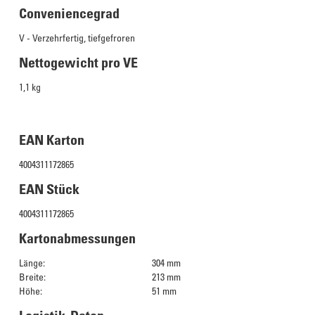
Conveniencegrad
V - Verzehrfertig, tiefgefroren
Nettogewicht pro VE
1,1 kg
EAN Karton
4004311172865
EAN Stück
4004311172865
Kartonabmessungen
Länge:
304 mm
Breite:
213 mm
Höhe:
51 mm