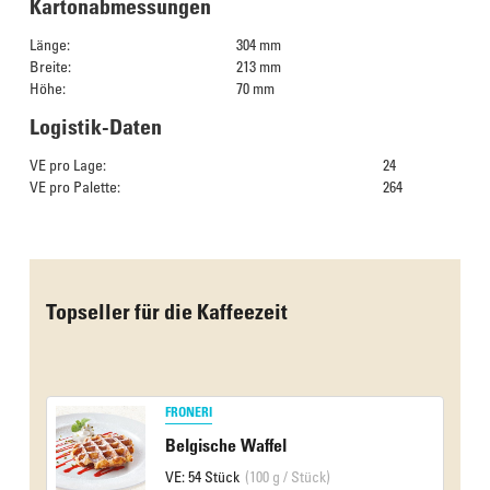
Kartonabmessungen
Länge:
304 mm
Breite:
213 mm
Höhe:
70 mm
Logistik-Daten
VE pro Lage:
24
VE pro Palette:
264
Das Culinarium empfiehlt
Topseller für die Kaffeezeit
FRONERI
Belgische Waffel
VE: 54 Stück
(100 g / Stück)