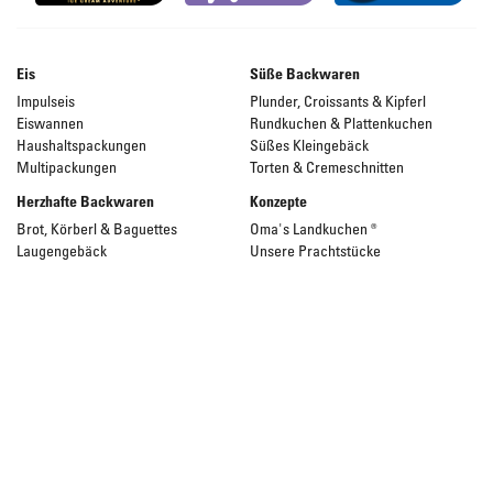
Eis
Süße Backwaren
Impulseis
Plunder, Croissants & Kipferl
Eiswannen
Rundkuchen & Plattenkuchen
Haushaltspackungen
Süßes Kleingebäck
Multipackungen
Torten & Cremeschnitten
Herzhafte Backwaren
Konzepte
Brot, Körberl & Baguettes
Oma's Landkuchen ®
Laugengebäck
Unsere Prachtstücke
Pizzen & Pikante Snacks
Service
Strudel & Teige
Kataloge & Broschüren
LMIV Tabelle
Rezepte
Videos
Tipps & Tricks
Diese FRONERI Austria Website richtet sich ausschließlich an
Gewerbetreibende.
Bei allen Produktabbildungen handelt es sich um Serviervorschläge.