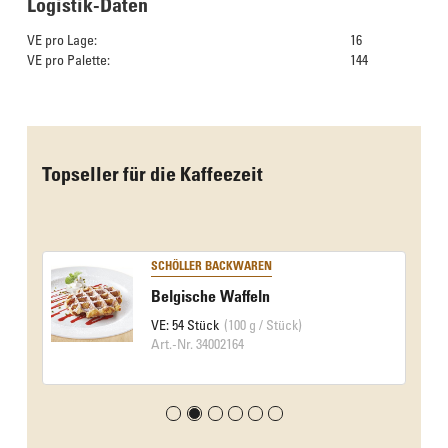
Logistik-Daten
VE pro Lage:
16
VE pro Palette:
144
Das Culinarium empfiehlt
Topseller für die Kaffeezeit
SCHÖLLER BACKWAREN
Belgische Waffeln
VE: 54 Stück
(100 g / Stück)
Art.-Nr. 34002164