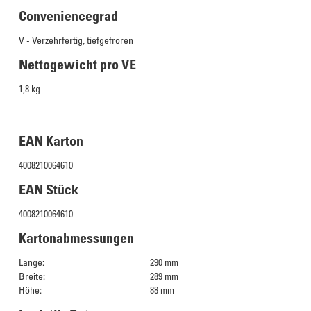
Conveniencegrad
V - Verzehrfertig, tiefgefroren
Nettogewicht pro VE
1,8 kg
EAN Karton
4008210064610
EAN Stück
4008210064610
Kartonabmessungen
Länge:
290 mm
Breite:
289 mm
Höhe:
88 mm